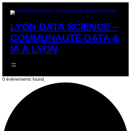
LYON DATA SCIENCE –
COMMUNAUTÉ DATA &
IA À LYON
0 évènements found.