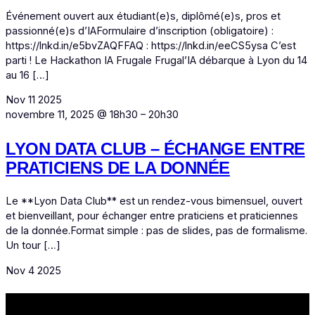
Événement ouvert aux étudiant(e)s, diplômé(e)s, pros et
passionné(e)s d’IAFormulaire d’inscription (obligatoire) :
https://lnkd.in/e5bvZAQFFAQ : https://lnkd.in/eeCS5ysa C’est
parti ! Le Hackathon IA Frugale Frugal’IA débarque à Lyon du 14
au 16 […]
Nov
11
2025
novembre 11, 2025 @ 18h30
–
20h30
LYON DATA CLUB – ÉCHANGE ENTRE
PRATICIENS DE LA DONNÉE
Le **Lyon Data Club** est un rendez-vous bimensuel, ouvert
et bienveillant, pour échanger entre praticiens et praticiennes
de la donnée.Format simple : pas de slides, pas de formalisme.
Un tour […]
Nov
4
2025