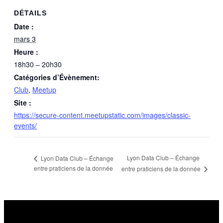
DÉTAILS
Date :
mars 3
Heure :
18h30 – 20h30
Catégories d’Évènement:
Club
,
Meetup
Site :
https://secure-content.meetupstatic.com/images/classic-
events/
Lyon Data Club – Échange
Lyon Data Club – Échange
entre praticiens de la donnée
entre praticiens de la donnée