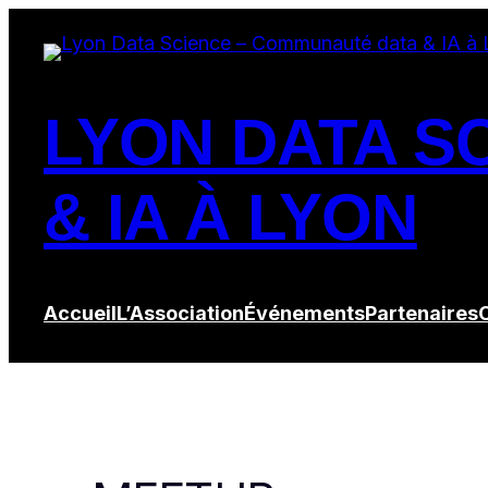
LYON DATA S
& IA À LYON
Accueil
L’Association
Événements
Partenaires